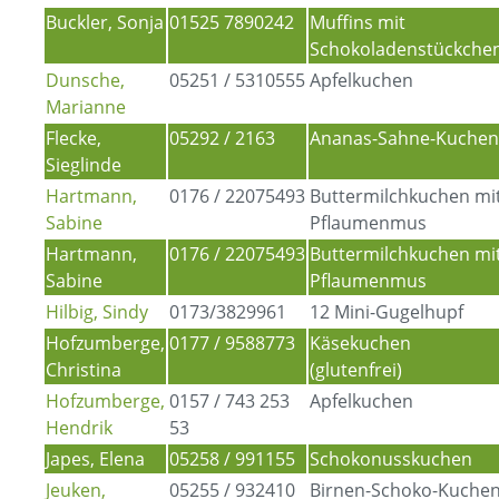
Buckler, Sonja
01525 7890242
Muffins mit
Schokoladenstückche
Dunsche,
05251 / 5310555
Apfelkuchen
Marianne
Flecke,
05292 / 2163
Ananas-Sahne-Kuche
Sieglinde
Hartmann,
0176 / 22075493
Buttermilchkuchen mi
Sabine
Pflaumenmus
Hartmann,
0176 / 22075493
Buttermilchkuchen mi
Sabine
Pflaumenmus
Hilbig, Sindy
0173/3829961
12 Mini-Gugelhupf
Hofzumberge,
0177 / 9588773
Käsekuchen
Christina
(glutenfrei)
Hofzumberge,
0157 / 743 253
Apfelkuchen
Hendrik
53
Japes, Elena
05258 / 991155
Schokonusskuchen
Jeuken,
05255 / 932410
Birnen-Schoko-Kuche