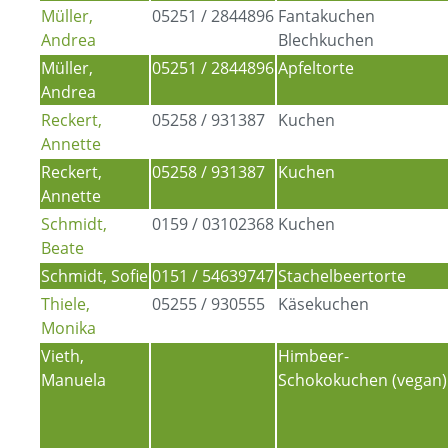
Müller,
05251 / 2844896
Fantakuchen
Andrea
Blechkuchen
Müller,
05251 / 2844896
Apfeltorte
Andrea
Reckert,
05258 / 931387
Kuchen
Annette
Reckert,
05258 / 931387
Kuchen
Annette
Schmidt,
0159 / 03102368
Kuchen
Beate
Schmidt, Sofie
0151 / 54639747
Stachelbeertorte
Thiele,
05255 / 930555
Käsekuchen
Monika
Vieth,
Himbeer-
Manuela
Schokokuchen (vegan)