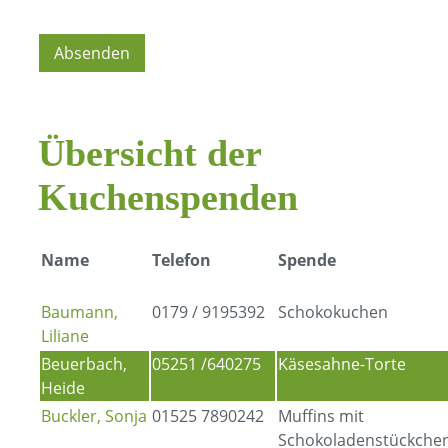
Übersicht der
Kuchenspenden
Name
Telefon
Spende
Baumann,
0179 / 9195392
Schokokuchen
Liliane
Beuerbach,
05251 /640275
Käsesahne-Torte
Heide
Buckler, Sonja
01525 7890242
Muffins mit
Schokoladenstückche