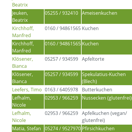
Beatrix
Jeuken,
05255 / 932410
Ameisenkuchen
Beatrix
Kirchhoff,
0160 / 94861565
Kuchen
Manfred
Kirchhoff,
0160 / 94861565
Kuchen
Manfred
Klösener,
05257 / 934599
Apfeltorte
Bianca
Klösener,
05257 / 934599
Spekulatius-Kuchen
Bianca
(Blech)
Leefers, Timo
0163 / 6405978
Butterkuchen
Lefhalm,
02953 / 966259
Nussecken (glutenfrei)
Nicole
Lefhalm,
02953 / 966259
Apfelkuchen (vegan/
Nicole
glutenfrei)
Matia, Stefan
05274 / 9527970
Pfirsichkuchen