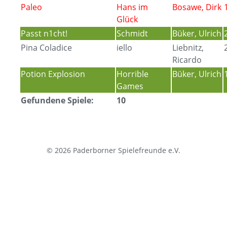
Paleo
Hans im
Bosawe, Dirk
Glück
Passt n1cht!
Schmidt
Büker, Ulrich
Pina Coladice
iello
Liebnitz,
Ricardo
Potion Explosion
Horrible
Büker, Ulrich
Games
Gefundene Spiele:
10
© 2026 Paderborner Spielefreunde e.V.