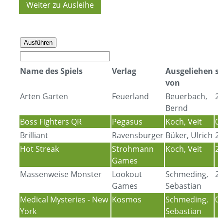
Weiter zu Ausleihe
Ausführen
Name des Spiels
Verlag
Ausgeliehen
von
Arten Garten
Feuerland
Beuerbach,
Bernd
Boss Fighters QR
Pegasus
Koch, Veit
Brilliant
Ravensburger
Büker, Ulrich
Hot Streak
Strohmann
Koch, Veit
Games
Massenweise Monster
Lookout
Schmeding,
Games
Sebastian
Medical Mysteries - New
Kosmos
Schmeding,
York
Sebastian