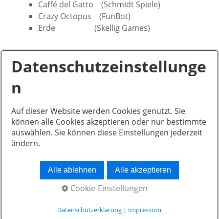
Caffé del Gatto (Schmidt Spiele)
Crazy Octopus (FunBot)
Erde (Skellig Games)
Datenschutzeinstellunge
Voriger Artikel
Nächster Artikel
n
Auf dieser Website werden Cookies genutzt. Sie
© 2026 Paderborner Spielefreunde e.V.
können alle Cookies akzeptieren oder nur bestimmte
auswählen. Sie können diese Einstellungen jederzeit
ändern.
Alle ablehnen
Alle akzeptieren
Cookie-Einstellungen
Datenschutzerklärung
|
Impressum